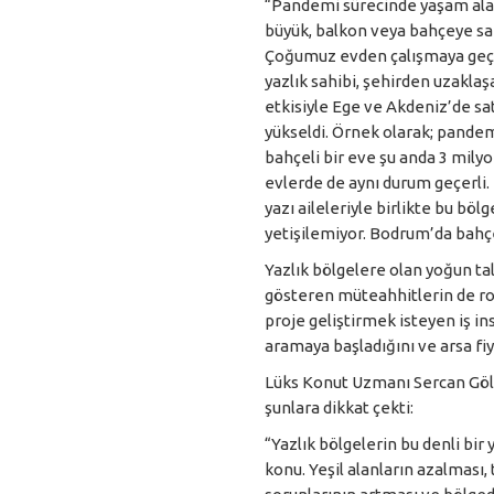
“Pandemi sürecinde yaşam alan
büyük, balkon veya bahçeye sah
Çoğumuz evden çalışmaya geç
yazlık sahibi, şehirden uzaklaş
etkisiyle Ege ve Akdeniz’de sat
yükseldi. Örnek olarak; pande
bahçeli bir eve şu anda 3 milyo
evlerde de aynı durum geçerli.
yazı aileleriyle birlikte bu bö
yetişilemiyor. Bodrum’da bahçel
Yazlık bölgelere olan yoğun ta
gösteren müteahhitlerin de rot
proje geliştirmek isteyen iş i
aramaya başladığını ve arsa fiya
Lüks Konut Uzmanı Sercan Göller,
şunlara dikkat çekti:
“Yazlık bölgelerin bu denli bir
konu. Yeşil alanların azalması,