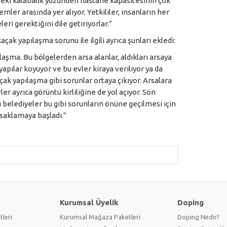
deki kalabalık yüzünden hastane kapasitesinin çok
mler arasında yer alıyor. Yetkililer, insanların her
ri gerektiğini dile getiriyorlar.”
açak yapılaşma sorunu ile ilgili ayrıca şunları ekledi:
laşma. Bu bölgelerden arsa alanlar, aldıkları arsaya
yapılar koyuyor ve bu evler kiraya veriliyor ya da
açak yapılaşma gibi sorunlar ortaya çıkıyor. Arsalara
er ayrıca görüntü kirliliğine de yol açıyor. Son
belediyeler bu gibi sorunların önüne geçilmesi için
asaklamaya başladı.”
Kurumsal Üyelik
Doping
tleri
Kurumsal Mağaza Paketleri
Doping Nedir?