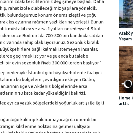
larımızdaki tercihlerimiz değişmeye başladı. Daha
ip, rahat izole olabileceğimiz yapılara yöneldik.
tik, bulunduğumuz konum önemsizleşti ve çoğu
arak kış aylarına rağmen yazlıklarına yerleşti. Bunun
ılık müstakil ev ve arsa fiyatları neredeyse 4-5 kat
Ataköy 
miden önce Bodrum’da 700-800 bin bandında satılan
Yaşam 
n civarında sahip olabiliyorsunuz. Sezonluk kiralık
 Büyükşehirlere bağlı kalmak istemeyen insanlar,
lgelerde geçirmek istiyor ve şu anda bu talebe
i bir evin sezonluk fiyatı 300.000’lerden başlıyor.”
lep nedeniyle İstanbul gibi büyükşehirlerde faaliyet
alarını bu bölgelere çevirdiğini ekleyen Göller,
nsanlarının Ege ve Akdeniz bölgelerinde arsa
tlarının 10 kata kadar yükseldiğini belirtti.
Home Of
 ayrıca yazlık bölgelerdeki yoğunluk artışı ile ilgili
arttı.
 yoğunluğu kaldırıp kaldıramayacağı da önemli bir
 trafiğin kilitlenme noktasına gelmesi, altyapı