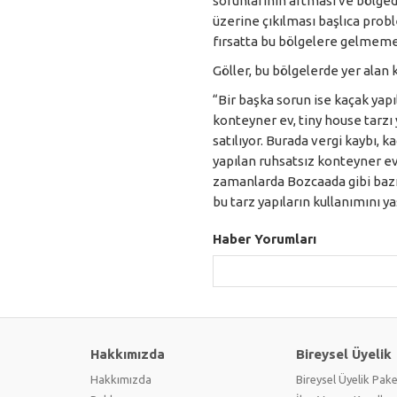
sorunlarının artması ve bölge
üzerine çıkılması başlıca proble
fırsatta bu bölgelere gelmemele
Göller, bu bölgelerde yer alan k
“Bir başka sorun ise kaçak yapı
konteyner ev, tiny house tarzı 
satılıyor. Burada vergi kaybı, k
yapılan ruhsatsız konteyner evl
zamanlarda Bozcaada gibi bazı 
bu tarz yapıların kullanımını y
Haber Yorumları
Hakkımızda
Bireysel Üyelik
Hakkımızda
Bireysel Üyelik Pake