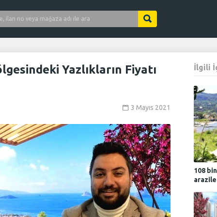
gesindeki Yazlıkların Fiyatı
İlgili 
3 Mayıs 2021
108 bin
arazile