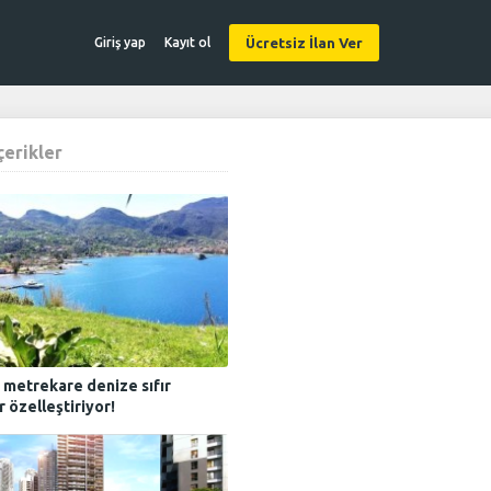
Ücretsiz İlan Ver
Giriş yap
Kayıt ol
İçerikler
 metrekare denize sıfır
r özelleştiriyor!