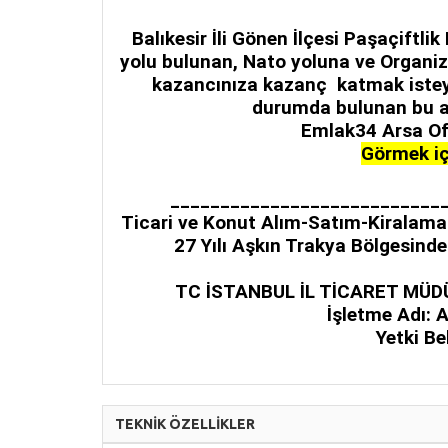
Balıkesir İli Gönen İlçesi Paşaçift
yolu bulunan, Nato yoluna ve Organiz
kazancınıza kazanç katmak iste
durumda bulunan bu ar
Emlak34 Arsa Ofi
Görmek iç
_______________________ _ __
Ticari ve Konut Alım-Satım-Kiralama-
27 Yılı Aşkın Trakya Bölgesind
TC İSTANBUL İL TİCARET MÜD
İşletme Adı: A
Yetki B
TEKNİK ÖZELLİKLER