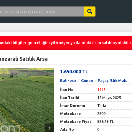
ndaki bilgiler güncelliğini yitirmiş veya ilandaki ürün satılmış olabilir.
nzaralı Satılık Arsa
1.650.000 TL
Balıkesir
Gönen
Paşaçiftlik Mah.
İlan No
1913
İlan Tarihi
12 Mayıs 2025
İmar Durumu
Tarla
Metrekare
2800
Metrekare Fiyatı
589,29 TL
Ada No
0