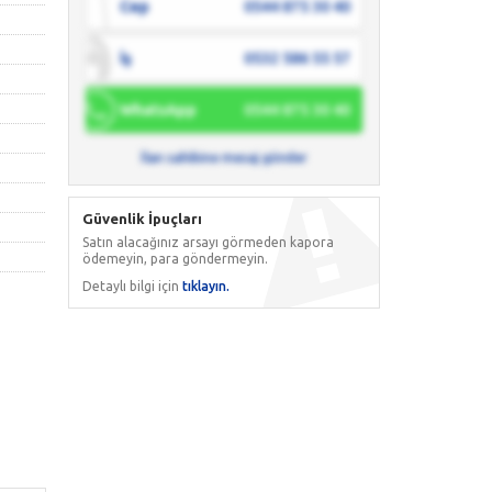
Cep
0544 875 30 40
İş
0532 586 55 57
WhatsApp
0544 875 30 40
İlan sahibine mesaj gönder
Güvenlik İpuçları
Satın alacağınız arsayı görmeden kapora
ödemeyin, para göndermeyin.
Detaylı bilgi için
tıklayın.