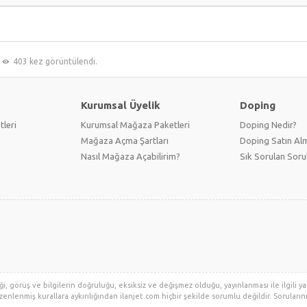
403 kez görüntülendi.
Kurumsal Üyelik
Doping
tleri
Kurumsal Mağaza Paketleri
Doping Nedir?
Mağaza Açma Şartları
Doping Satın Alm
Nasıl Mağaza Açabilirim?
Sık Sorulan Soru
i, görüş ve bilgilerin doğruluğu, eksiksiz ve değişmez olduğu, yayınlanması ile ilgili yas
zenlenmiş kurallara aykırılığından ilanjet.com hiçbir şekilde sorumlu değildir. Sorularınız 