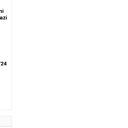
mi
azi
/24