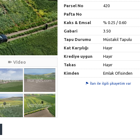
Parsel No
420
Pafta No
Kaks & Emsal
% 0.25 / 0.60
Gabari
3.50
Tapu Durumu
Müstakil Tapulu
Kat Karşılığı
Hayır
Krediye uygun
Hayır
Video
Takas
Hayır
Kimden
Emlak Ofisinden
İlan ile ilgili şikayetim var