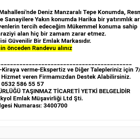
lik Mahallesi'nde Deniz Manzaralı Tepe Konumda, Res
e Sanayilere Yakın konumda Harika bir yatırımlık ar
yenlerin tercih edeceğim Mükemmel konuma sahip
aziyi alan hiç bir zamam zarar etmez.
si Güvenilir Bir Emlak Markasıdır.
in önceden Randevu alınız
____________________________________________
Kiraya verme-Ekspertiz ve Diğer Talepleriniz için 7
e Hizmet veren Firmamızdan Destek Alabilirsiniz.
0532 586 55 57
ÜRLÜĞÜ TAŞINMAZ TİCARETİ YETKİ BELGELİDİR
kyol Emlak Müşavirliği Ltd Şti.
elgesi Numarası: 3400700