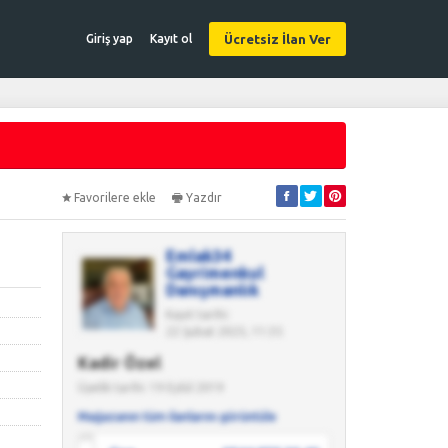
Ücretsiz İlan Ver
Giriş yap
Kayıt ol
Favorilere ekle
Yazdır
Emlak34
Gayrimenkul
Danışmanlık
Kayıt tarihi:
22 Şubat 2025, 11:35
Kadir Özel
Üyelik tarihi: 19 Eylül 2019
Mağazanın tüm ilanlarını görüntüle