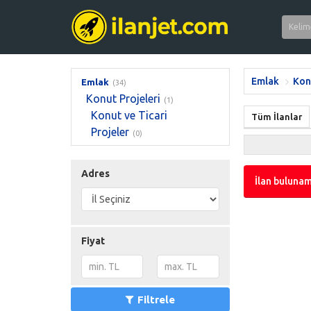
Emlak
Kon
Emlak
(34)
Konut Projeleri
(1)
Konut ve Ticari
Tüm İlanlar
Projeler
(0)
Adres
İlan bulunam
Fiyat
Filtrele