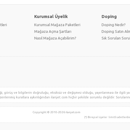
Kurumsal Üyelik
Doping
tleri
Kurumsal Mağaza Paketleri
Doping Nedir?
Mağaza Açma Şartları
Doping Satın Alm
Nasıl Mağaza Açabilirim?
Sık Sorulan Soru
i, görüş ve bilgilerin doğruluğu, eksiksiz ve değişmez olduğu, yayınlanması ile ilgili yas
zenlenmiş kurallara aykırılığından ilanjet.com hiçbir şekilde sorumlu değildir. Sorularınız 
Copyright © 2010-2026 ilanjet.com
Grup Kuruluşudur.
(*) Bireysel üyeler limitli adetlerde ilan verebil