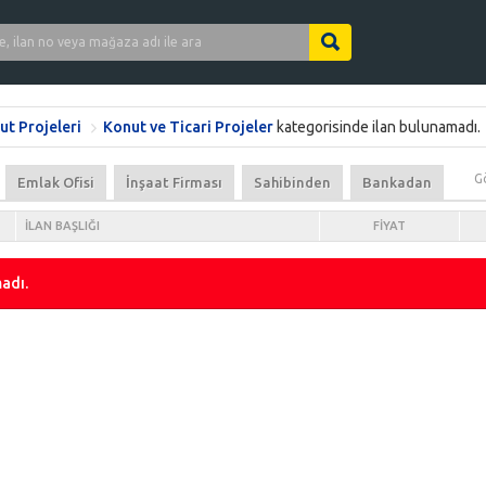
ut Projeleri
Konut ve Ticari Projeler
kategorisinde ilan bulunamadı.
G
Emlak Ofisi
İnşaat Firması
Sahibinden
Bankadan
İLAN BAŞLIĞI
FIYAT
adı.