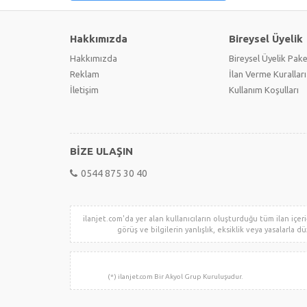
Hakkımızda
Bireysel Üyelik
Hakkımızda
Bireysel Üyelik Pake
Reklam
İlan Verme Kuralları
İletişim
Kullanım Koşulları
BİZE ULAŞIN
0544 875 30 40
ilanjet.com'da yer alan kullanıcıların oluşturduğu tüm ilan içeriğ
görüş ve bilgilerin yanlışlık, eksiklik veya yasalarla dü
(*) ilanjet.com Bir Akyol 