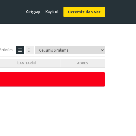
Ücretsiz İlan Ver
Giriş yap
Kayıt ol
örünüm
İLAN TARIHI
ADRES