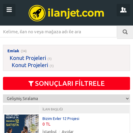
Emlak
(34)
Konut Projeleri
(1)
Konut Projeleri
(1)
SONUÇLARI FİLTRELE
İLAN BAŞLIĞI
Bizim Evler 12 Projesi
0 TL
İstanbul
Avcılar