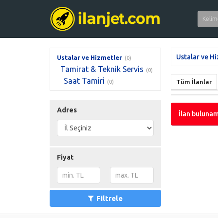
Ustalar ve H
Ustalar ve Hizmetler
(0)
Tamirat & Teknik Servis
(0)
Saat Tamiri
Tüm İlanlar
(0)
Adres
İlan bulunam
Fiyat
Filtrele