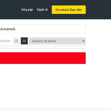
Ücretsiz İlan Ver
Giriş yap
Kayıt ol
bulunamadı.
örünüm