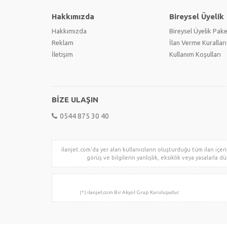
Hakkımızda
Bireysel Üyelik
Hakkımızda
Bireysel Üyelik Pake
Reklam
İlan Verme Kuralları
İletişim
Kullanım Koşulları
BİZE ULAŞIN
0544 875 30 40
ilanjet.com'da yer alan kullanıcıların oluşturduğu tüm ilan içeriğ
görüş ve bilgilerin yanlışlık, eksiklik veya yasalarla dü
(*) ilanjet.com Bir Akyol 