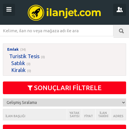
Emlak
(34)
Turistik Tesis
(0)
Satılık
(0)
Kiralık
(0)
SONUÇLARI FİLTRELE
YATAK
İLAN
İLAN BAŞLIĞI
SAYISI
FIYAT
TARIHI
ADRES