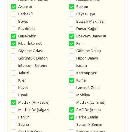
Asansör
Balkon
Barbekü
Beyaz Eşya
Boyalı
Bulaşık Makinesi
Buzdolabı
Duvar Kağıdı
Duşakabin
Ebeveyn Banyosu
Fiber İnternet
Fırın
Giyinme Odası
Gömme Dolap
Görüntülü Diafon
Hilton Banyo
Intercom Sistemi
Isıcam
Jakuzi
Kartonpiyer
Kiler
Klima
Küvet
Laminat Zemin
Eşyalı
Mobilya
Mutfak (Ankastre)
Mutfak (Laminat)
Mutfak Doğalgazı
PVC Doğrama
Panjur
Parke Zemin
Sauna
Seramik Zemin
Set Üstü Ocak
Spot Aydınlatma