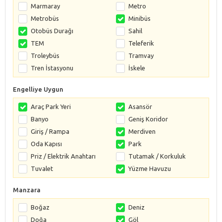
Marmaray
Metro
Metrobüs
Minibüs
Otobüs Durağı
Sahil
TEM
Teleferik
Troleybüs
Tramvay
Tren İstasyonu
İskele
Engelliye Uygun
Araç Park Yeri
Asansör
Banyo
Geniş Koridor
Giriş / Rampa
Merdiven
Oda Kapısı
Park
Priz / Elektrik Anahtarı
Tutamak / Korkuluk
Tuvalet
Yüzme Havuzu
Manzara
Boğaz
Deniz
Doğa
Göl