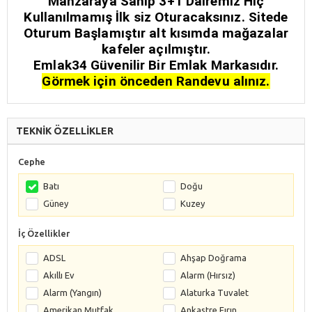
Manzaraya Sahip 3+1 Dairemiz Hiç
Kullanılmamış İlk siz Oturacaksınız. Sitede
Oturum Başlamıştır alt kısımda mağazalar
kafeler açılmıştır.
Emlak34 Güvenilir Bir Emlak Markasıdır.
Görmek için önceden Randevu alınız.
TEKNİK ÖZELLİKLER
Cephe
Batı
Doğu
Güney
Kuzey
İç Özellikler
ADSL
Ahşap Doğrama
Akıllı Ev
Alarm (Hırsız)
Alarm (Yangın)
Alaturka Tuvalet
Amerikan Mutfak
Ankastre Fırın