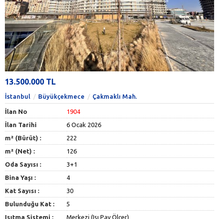
13.500.000 TL
İstanbul
Büyükçekmece
Çakmaklı Mah.
İlan No
1904
İlan Tarihi
6 Ocak 2026
m² (Bürüt) :
222
m² (Net) :
126
Oda Sayısı :
3+1
Bina Yaşı :
4
Kat Sayısı :
30
Bulunduğu Kat :
5
Isıtma Sistemi :
Merkezi (Isı Pay Ölçer)