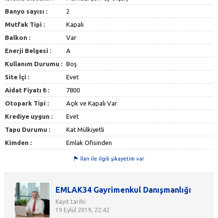
Banyo sayısı :
2
Mutfak Tipi :
Kapalı
Balkon :
Var
Enerji Belgesi :
A
Kullanım Durumu :
Boş
Site İçi :
Evet
Aidat Fiyatı ₺ :
7800
Otopark Tipi :
Açık ve Kapalı Var
Krediye uygun :
Evet
Tapu Durumu :
Kat Mülkiyetli
Kimden :
Emlak Ofisinden
İlan ile ilgili şikayetim var
EMLAK34 Gayrimenkul Danışmanlığı
Kayıt tarihi:
19 Eylül 2019, 22:42