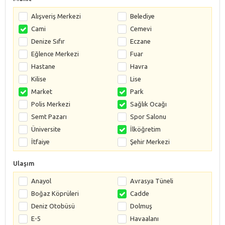
Alışveriş Merkezi
Belediye
Cami
Cemevi
Denize Sıfır
Eczane
Eğlence Merkezi
Fuar
Hastane
Havra
Kilise
Lise
Market
Park
Polis Merkezi
Sağlık Ocağı
Semt Pazarı
Spor Salonu
Üniversite
İlköğretim
İtfaiye
Şehir Merkezi
Ulaşım
Anayol
Avrasya Tüneli
Boğaz Köprüleri
Cadde
Deniz Otobüsü
Dolmuş
E-5
Havaalanı