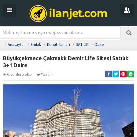
Anasayfa
Emlak
Konut ilanları
SATILIK
Daire
Büyükçekmece Çakmaklı Demir Life Sitesi Satılık
3+1 Daire
Favorilere ekle
Yazdır