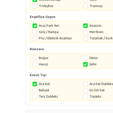
Troleybüs
Tramvay
Engelliye Uygun
Araç Park Yeri
Asansör
Giriş / Rampa
Merdiven
Priz / Elektrik Anahtarı
Tutamak / Kork
Manzara
Boğaz
Deniz
Havuz
Şehir
Konut Tipi
Ara Kat
Ara Kat Dublek
Bahçeli
En Üst Kat
Ters Dubleks
Tripleks