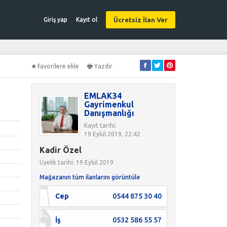
Ücretsiz İlan Ver
Giriş yap
Kayıt ol
Favorilere ekle
Yazdır
EMLAK34
Gayrimenkul
Danışmanlığı
Kayıt tarihi:
19 Eylül 2019, 22:42
Kadir Özel
Üyelik tarihi: 19 Eylül 2019
Mağazanın tüm ilanlarını görüntüle
Cep
0544 875 30 40
İş
0532 586 55 57