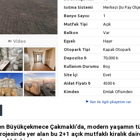
Isıtma Sistemi
Merkezi (Isı Pay Ölçe
Banyo Sayısı
1
Mutfak Tipi
Açık
Balkon
Var
Video
Eşyalı
Hayır
Otopark Tipi
Kapalı Otopark
Depozito ₺
70,000 ₺
Kullanım Durumu
Boş
Site İçi
Evet
Aidat Fiyatı ₺
4500 ₺
Kimden
Emlak Ofisinden
İlan ile ilgili şikayetim var
inden Büyükçekmece Çakmaklı’da, modern yaşamın 
projesinde
yer alan bu
2+1 açık mutfaklı kiralık dair