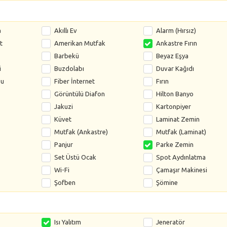
a
Akıllı Ev
Alarm (Hırsız)
t
Amerikan Mutfak
Ankastre Fırın
Barbekü
Beyaz Eşya
i
Buzdolabı
Duvar Kağıdı
su
Fiber İnternet
Fırın
Görüntülü Diafon
Hilton Banyo
Jakuzi
Kartonpiyer
Küvet
Laminat Zemin
Mutfak (Ankastre)
Mutfak (Laminat)
Panjur
Parke Zemin
Set Üstü Ocak
Spot Aydınlatma
Wi-Fi
Çamaşır Makinesi
Şofben
Şömine
Isı Yalıtım
Jeneratör