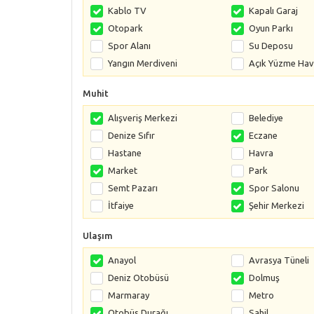
Kablo TV
Kapalı Garaj
Otopark
Oyun Parkı
Spor Alanı
Su Deposu
Yangın Merdiveni
Açık Yüzme Ha
Muhit
Alışveriş Merkezi
Belediye
Denize Sıfır
Eczane
Hastane
Havra
Market
Park
Semt Pazarı
Spor Salonu
İtfaiye
Şehir Merkezi
Ulaşım
Anayol
Avrasya Tüneli
Deniz Otobüsü
Dolmuş
Marmaray
Metro
Otobüs Durağı
Sahil