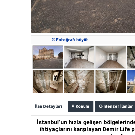
Fotoğrafı büyüt
İlan Detayları
Konum
Benzer İlanlar
İstanbul’un hızla gelişen bölgeler
ihtiyaçlarını karşılayan
Demir Life 