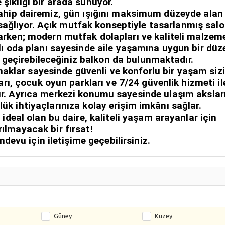
 şıklığı bir arada sunuyor.
sahip dairemiz, gün ışığını maksimum düzeyde alan
 sağlıyor. Açık mutfak konseptiyle tasarlanmış salo
arken; modern mutfak dolapları ve kaliteli malzem
şlı oda planı sayesinde aile yaşamına uygun bir düz
t geçirebileceğiniz balkon da bulunmaktadır.
anaklar sayesinde güvenli ve konforlu bir yaşam sizi
rı, çocuk oyun parkları ve 7/24 güvenlik hizmeti il
r. Ayrıca merkezi konumu sayesinde ulaşım akslar
lük ihtiyaçlarınıza kolay erişim imkânı sağlar.
deal olan bu daire, kaliteli yaşam arayanlar için
rılmayacak bir fırsat!
andevu için iletişime geçebilirsiniz.
Güney
Kuzey