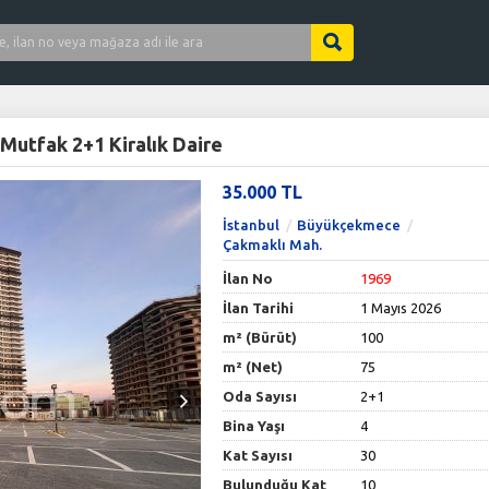
utfak 2+1 Kiralık Daire
35.000 TL
İstanbul
Büyükçekmece
Çakmaklı Mah.
İlan No
1969
İlan Tarihi
1 Mayıs 2026
m² (Bürüt)
100
m² (Net)
75
Oda Sayısı
2+1
Bina Yaşı
4
Kat Sayısı
30
Bulunduğu Kat
10