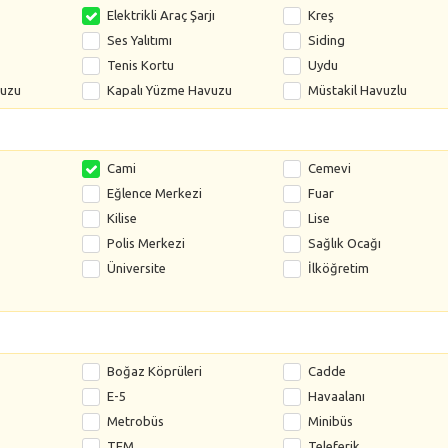
Elektrikli Araç Şarjı
Kreş
Ses Yalıtımı
Siding
Tenis Kortu
Uydu
vuzu
Kapalı Yüzme Havuzu
Müstakil Havuzlu
Cami
Cemevi
Eğlence Merkezi
Fuar
Kilise
Lise
Polis Merkezi
Sağlık Ocağı
Üniversite
İlköğretim
Boğaz Köprüleri
Cadde
E-5
Havaalanı
Metrobüs
Minibüs
TEM
Teleferik